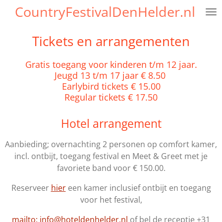
CountryFestivalDenHelder.nl
Ga
direct
naar
Tickets en arrangementen
de
hoofdinhoud
Gratis toegang voor kinderen t/m 12 jaar.
Jeugd 13 t/m 17 jaar € 8.50
Earlybird tickets € 15.00
Regular tickets € 17.50
Hotel arrangement
Aanbieding; overnachting 2 personen op comfort kamer,
incl. ontbijt, toegang festival en Meet & Greet met je
favoriete band voor € 150.00.
Reserveer
hier
een kamer inclusief ontbijt en toegang
voor het festival,
mailto:
info@hoteldenhelder.nl
of bel de receptie +31